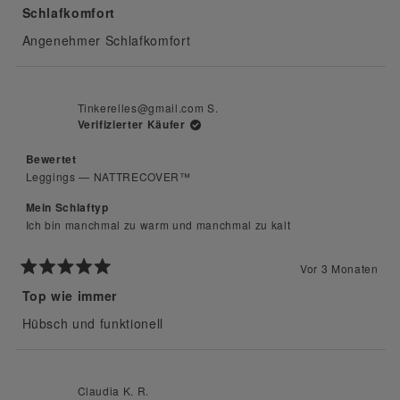
5
Schlafkomfort
von
5
Angenehmer Schlafkomfort
Sternen
bewertet
Tinkerelles@gmail.com S.
Verifizierter Käufer
Bewertet
Leggings — NATTRECOVER™
Mein Schlaftyp
Ich bin manchmal zu warm und manchmal zu kalt
Vor 3 Monaten
Mit
5
Top wie immer
von
5
Hübsch und funktionell
Sternen
bewertet
Claudia K. R.