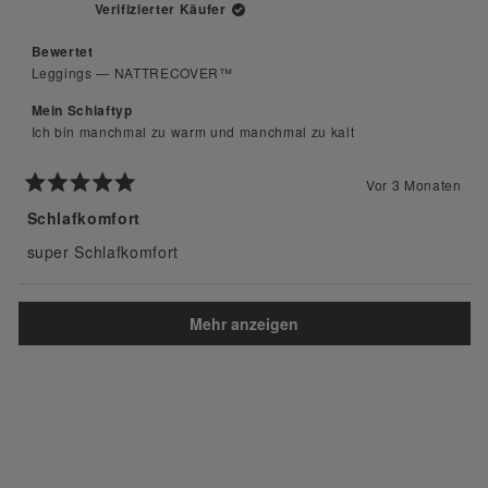
Verifizierter Käufer
Bewertet
Leggings — NATTRECOVER™
Mein Schlaftyp
Ich bin manchmal zu warm und manchmal zu kalt
Vor 3 Monaten
Mit
5
Schlafkomfort
von
5
super Schlafkomfort
Sternen
bewertet
Wird geladen...
Mehr anzeigen