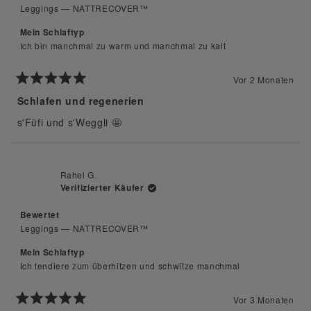
Leggings — NATTRECOVER™
Mein Schlaftyp
Ich bin manchmal zu warm und manchmal zu kalt
Vor 2 Monaten
Mit
5
Schlafen und regenerien
von
5
s'Füfi und s'Weggli 🤩
Sternen
bewertet
Rahel G.
Verifizierter Käufer
Bewertet
Leggings — NATTRECOVER™
Mein Schlaftyp
Ich tendiere zum überhitzen und schwitze manchmal
Vor 3 Monaten
Mit