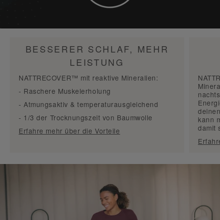
BESSERER SCHLAF, MEHR
LEISTUNG
NATTRECOVER™
mit reaktive Mineralien:
NATT
Minera
-
Raschere Muskelerholung
nachts
Energ
-
Atmungsaktiv
&
temperaturausgleichend
deinen
-
1/3 der Trocknungszeit
von Baumwolle
kann
damit 
Erfahre mehr über die Vorteile
Erfahr