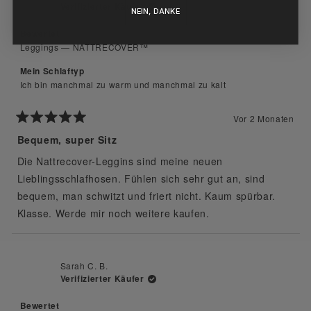
Verifizierter Käufer
NEIN, DANKE
Bewertet
Leggings — NATTRECOVER™
Mein Schlaftyp
Ich bin manchmal zu warm und manchmal zu kalt
Vor 2 Monaten
Mit
5
Bequem, super Sitz
von
5
Die Nattrecover-Leggins sind meine neuen
Sternen
bewertet
Lieblingsschlafhosen. Fühlen sich sehr gut an, sind
bequem, man schwitzt und friert nicht. Kaum spürbar.
Klasse. Werde mir noch weitere kaufen.
Sarah C. B.
Verifizierter Käufer
Bewertet