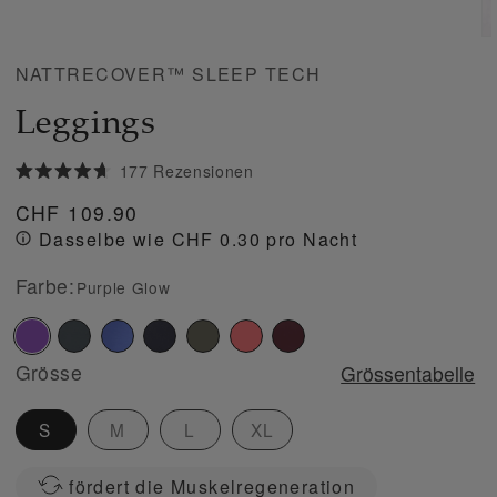
NATTRECOVER™ SLEEP TECH
Leggings
Klicken
177
Rezensionen
Mit
Sie,
4.7
Normaler
CHF 109.90
um
von
5
Preis
Dasselbe wie CHF 0.30 pro Nacht
zu
Sternen
bewertet
den
Farbe:
Purple Glow
Rezensionen
zu
Purple
Grey
Azure
Navy
Olive
Coral
Burgundy
scrollen
Glow
night
blue
green
blaze
Grösse
Grössentabelle
S
M
L
XL
fördert die Muskelregeneration