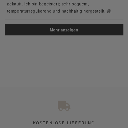
bewertet
gekauft. Ich bin begeistert; sehr bequem,
temperaturregulierend und nachhaltig hergestellt. 🤗
Wird geladen...
Mehr anzeigen
KOSTENLOSE LIEFERUNG