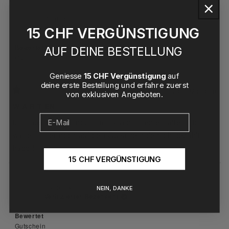
diese
Rezension
Brigitta H.
Verifizierter Käufer
15 CHF VERGÜNSTIGUNG
lesen
Bewertet
AUF DEINE BESTELLUNG
Gutschein
Geniesse
15 CHF Vergünstigung
auf
deine erste Bestellung und erfahre zuerst
Vor 5 Monaten
von exklusiven Angeboten.
Mit
1
W A R T EN
von
5
Ich habe bis jetzt noch nichts von ihnen erhalten!! Ich
Sternen
bewertet
warte immer noch auf den Gutschein den ich bezahlt
habe!!
15 CHF VERGÜNSTIGUNG
Haenecke
NEIN, DANKE
Verifizierter Rezensent
Bewertet
Gutschein