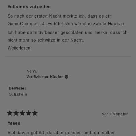
Mit
5
Vollstens zufrieden
von
5
So nach der ersten Nacht merkte ich, dass es ein
Sternen
bewertet
GameChanger ist. Es fühlt sich wie eine zweite Haut an.
Ich habe definitiv besser geschlafen und merke, dass ich
nicht mehr so schwitze in der Nacht.
Mehr
Weiterlesen
Tolles Produkt!!!
über
diese
Rezension
Ivo W.
Verifizierter Käufer
lesen
Bewertet
Gutschein
Vor 7 Monaten
Mit
5
Yeees
von
5
Viel davon gehört, darüber gelesen und nun selber
Sternen