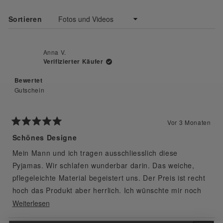
neuen
bewertet
Fenster
geöffnet)
Wird geladen...
Sortieren
Anna V.
Verifizierter Käufer
Bewertet
Gutschein
Vor 3 Monaten
Mit
5
Schönes Designe
von
5
Mein Mann und ich tragen ausschliesslich diese
Sternen
bewertet
Pyjamas. Wir schlafen wunderbar darin. Das weiche,
pflegeleichte Material begeistert uns. Der Preis ist recht
hoch das Produkt aber herrlich. Ich wünschte mir noch
mehr aparte Druckdesigne so wie mein Bestelltes.
Mehr
Weiterlesen
über