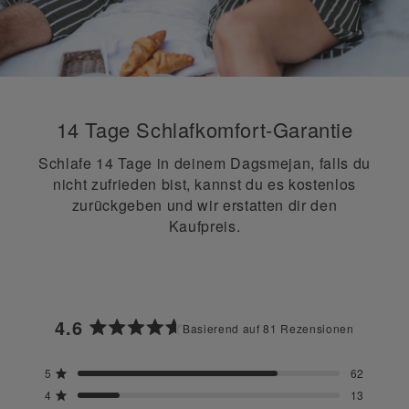
14 Tage Schlafkomfort-Garantie
Schlafe 14 Tage in deinem Dagsmejan, falls du
nicht zufrieden bist, kannst du es kostenlos
zurückgeben und wir erstatten dir den
Kaufpreis.
4.6
Basierend auf 81 Rezensionen
Mit
4.6
5
62
von
Mit von 5 Sternen bewertet
5
4
13
Mit von 5 Sternen bewertet