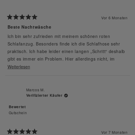
Vor 6 Monaten
Mit
5
Beste Nachtwäsche
von
5
Ich bin sehr zufrieden mit meinem schönen roten
Sternen
bewertet
Schlafanzug. Besonders finde ich die Schlafhose sehr
praktisch. Ich habe leider einen langen „Schritt“ deshalb
gibt es immer ein Problem. Hier allerdings nicht, im
Schritt ist ein Querzwickel verarbeitet. Das ist ziemlich
Mehr
Weiterlesen
aufwändig in der Verarbeitung und für mich sehr gut
über
tragbar. Der hohe Preis ist für mich gerechtfertigt.
diese
Rezension
Marcos M.
Verifizierter Käufer
lesen
Bewertet
Gutschein
Vor 7 Monaten