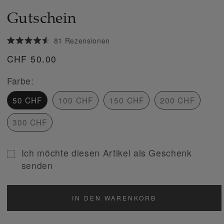
in
Gutschein
Modal
öffnen
Klicken
81
Rezensionen
Mit
Sie,
4.6
Normaler
CHF 50.00
um
von
5
Preis
zu
Sternen
Farbe:
bewertet
den
Rezensionen
50 CHF
100 CHF
150 CHF
200 CHF
zu
scrollen
300 CHF
Ich möchte diesen Artikel als Geschenk
senden
Formular
für
den
IN DEN WARENKORB
Empfänger
des