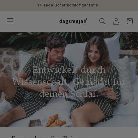
DIREKT
14 Tage Schlafkomfortgarantie
ZUM
INHALT
Einloggen
Warenko
Entwickelt durch
Wissenschaft. Gemacht für
deinen Schlaf.