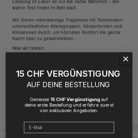
Leistung im Labor ist nur die halbe Wahrheit – der
wahre Test findet im Bett statt.
Wir führen
mehrwöchige Tragetests
mit Teilnehmern
unterschiedlicher Altersgruppen, Körperformen und
Klimazonen durch, um höchsten Komfort die ganze
Nacht über zu gewährleisten.
Was wir testen:
Komfortempfinden und Temperaturstabilität
Schweisskontrolle und Feuchtigkeitsverteilung
Weichheit, Elastizität und Nahtkomfort
15 CHF VERGÜNSTIGUNG
Validierung:
Feedback und biometrische Daten der
AUF DEINE BESTELLUNG
Teilnehmer fließen direkt in die Designoptimierung
ein – bevor die Produktion startet.
Geniesse
15 CHF Vergünstigung
auf
„Wir testen nicht nur Stoffe – wir testen Schlaf.“
deine erste Bestellung und erfahre zuerst
von exklusiven Angeboten.