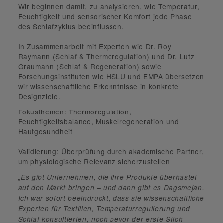
Wir beginnen damit, zu analysieren, wie
Temperatur,
Feuchtigkeit und sensorischer Komfort
jede Phase
des Schlafzyklus beeinflussen.
In Zusammenarbeit mit Experten wie
Dr. Roy
Raymann
(
Schlaf & Thermoregulation
) und
Dr. Lutz
Graumann
(
Schlaf & Regeneration
) sowie
Forschungsinstituten wie
HSLU
und
EMPA
übersetzen
wir wissenschaftliche Erkenntnisse in konkrete
Designziele.
Fokusthemen:
Thermoregulation,
Feuchtigkeitsbalance, Muskelregeneration und
Hautgesundheit
Validierung:
Überprüfung durch akademische Partner,
um physiologische Relevanz sicherzustellen
„Es gibt Unternehmen, die ihre Produkte überhastet
auf den Markt bringen – und dann gibt es Dagsmejan.
Ich war sofort beeindruckt, dass sie wissenschaftliche
Experten für Textilien, Temperaturregulierung und
Schlaf konsultierten, noch bevor der erste Stich