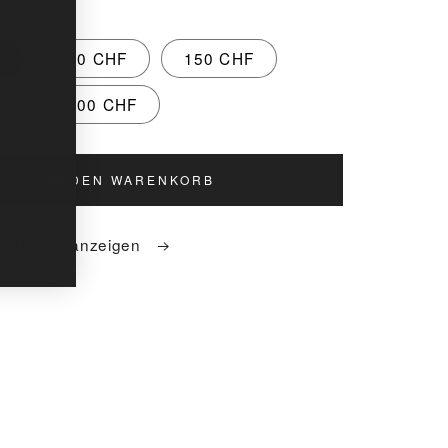
F
100 CHF
150 CHF
HF
300 CHF
IN DEN WARENKORB
ge Details anzeigen