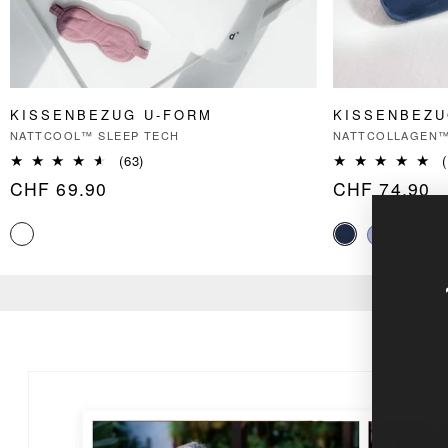
KISSENBEZUG U-FORM
KISSENBEZU
Anbieter:
Anbieter:
NATTCOOL™ SLEEP TECH
NATTCOLLAGEN
63
(63)
(
Bewertungen
Normaler
CHF 69.90
Normaler
CHF 74.90
insgesamt
Preis
Preis
U
RODUKTINFORMATIONEN
PRINGEN