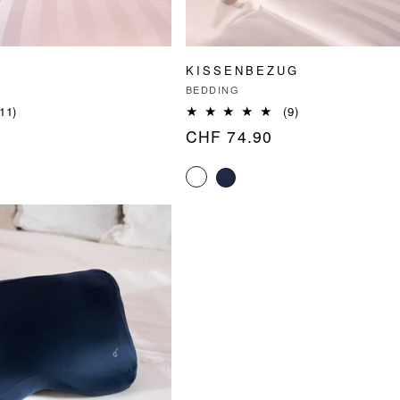
KISSENBEZUG
Anbieter:
BEDDING
11
9
(11)
(9)
Bewertungen
Bewertungen
Normaler
CHF 74.90
insgesamt
insgesamt
Preis