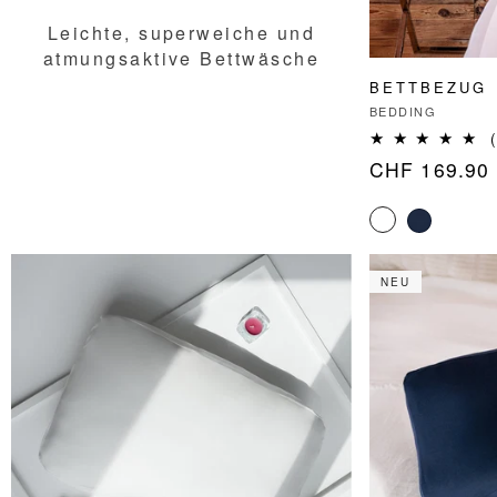
Leichte, superweiche und
atmungsaktive Bettwäsche
BETTBEZUG
Anbieter:
BEDDING
Normaler
CHF 169.90
Preis
NEU