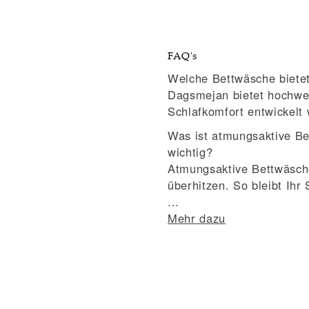
1
in
Modal
FAQ's
öffnen
Welche Bettwäsche biete
Dagsmejan bietet hochwer
Schlafkomfort entwickelt 
Was ist atmungsaktive Be
wichtig?
Atmungsaktive Bettwäsche 
überhitzen. So bleibt Ih
...
Mehr dazu