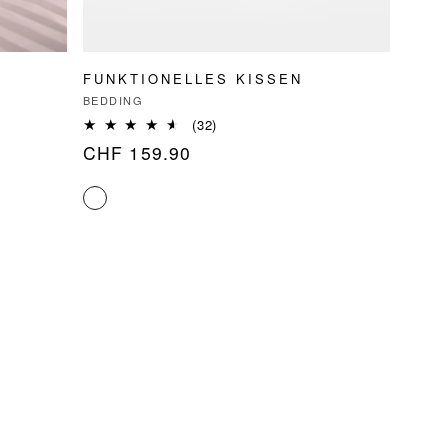
FUNKTIONELLES KISSEN
Anbieter:
BEDDING
32
(32)
Bewertungen
Normaler
CHF 159.90
insgesamt
Preis