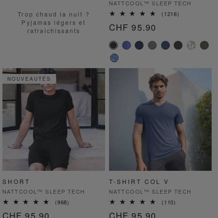
Fournisseur :
NATTCOOL™ SLEEP TECH
1216
Trop chaud la nuit ?
(1216)
total
Pyjamas légers et
Prix
CHF 95.90
des
rafraîchissants
critiques
habituel
NOUVEAUTÉS
SHORT
T-SHIRT COL V
Fournisseur :
Fournisseur :
NATTCOOL™ SLEEP TECH
NATTCOOL™ SLEEP TECH
968
110
(968)
(110)
total
total
Prix
CHF 95.90
Prix
CHF 95.90
des
des