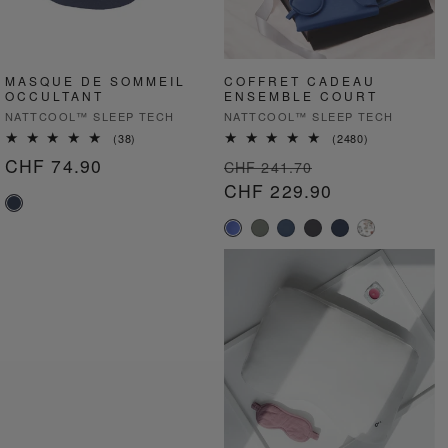
MASQUE DE SOMMEIL
COFFRET CADEAU
OCCULTANT
ENSEMBLE COURT
Fournisseur :
Fournisseur :
NATTCOOL™ SLEEP TECH
NATTCOOL™ SLEEP TECH
38
2480
(38)
(2480)
total
total
Prix
CHF 74.90
Prix
Prix
CHF 241.70
des
des
critiques
critiques
habituel
habituel
CHF 229.90
soldé