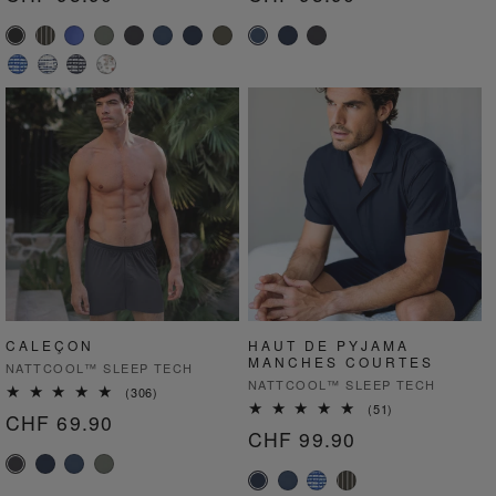
critiques
critiques
habituel
habituel
CALEÇON
HAUT DE PYJAMA
MANCHES COURTES
Fournisseur :
NATTCOOL™ SLEEP TECH
Fournisseur :
NATTCOOL™ SLEEP TECH
306
(306)
total
51
(51)
Prix
CHF 69.90
des
total
Prix
CHF 99.90
critiques
des
habituel
critiques
habituel