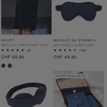
SHORT
MASQUE DE SOMMEIL
Fournisseur :
Fournisseur :
NATTCOOL AIR™ SLEEP TECH
NATTCOOL™ SLEEP TECH
8
189
(8)
(189)
total
total
Prix
CHF 95.90
Prix
CHF 49.90
des
des
critiques
critiques
habituel
habituel
OFFRE EXCLUSIVE