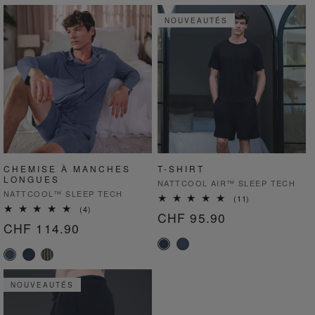
NOUVEAUTÉS
CHEMISE À MANCHES
T-SHIRT
LONGUES
Fournisseur :
NATTCOOL AIR™ SLEEP TECH
Fournisseur :
NATTCOOL™ SLEEP TECH
11
(11)
4
total
(4)
Prix
CHF 95.90
total
des
Prix
CHF 114.90
des
critiques
habituel
critiques
habituel
NOUVEAUTÉS