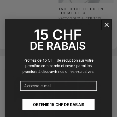
TAIE D'OREILLER EN
FORME DE U
Fournisseur :
NATTCOOL™ SLEEP TECH
63
(63)
total
15 CHF
Prix
CHF 69.90
des
critiques
habituel
DE RABAIS
Profitez de
15 CHF de réduction
sur votre
première commande et soyez parmi les
PASSER AUX
premiers à découvrir nos offres exclusives.
INFORMATIONS
PRODUITS
E-mail
OBTENIR 15 CHF DE RABAIS