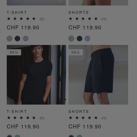
T-SHIRT
SHORTS
1
1
(1)
(1)
Bewertungen
Bewertungen
Normaler
CHF 119.90
Normaler
CHF 119.90
insgesamt
insgesamt
Preis
Preis
NEU
NEU
T-SHIRT
SHORTS
1
1
(1)
(1)
Bewertungen
Bewertungen
Normaler
CHF 119.90
Normaler
CHF 119.90
insgesamt
insgesamt
Preis
Preis