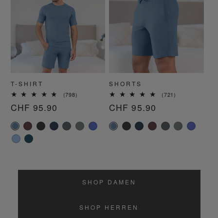
T-SHIRT
SHORTS
798
721
(798)
(721)
Bewertungen
Bewertungen
Normaler
CHF 95.90
Normaler
CHF 95.90
insgesamt
insgesamt
Preis
Preis
SHOP DAMEN
SHOP HERREN