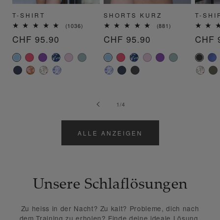
T-SHIRT
SHORTS KURZ
T-SHI
1036
881
(1036)
(881)
Bewertungen
Bewertungen
Normaler
CHF 95.90
Normaler
CHF 95.90
Norm
CHF 
insgesamt
insgesamt
Preis
Preis
Preis
von
1
/
4
ALLE ANZEIGEN
Unsere Schlaflösungen
Zu heiss in der Nacht? Zu kalt? Probleme, dich nach
dem Training zu erholen? Finde deine ideale Lösung.