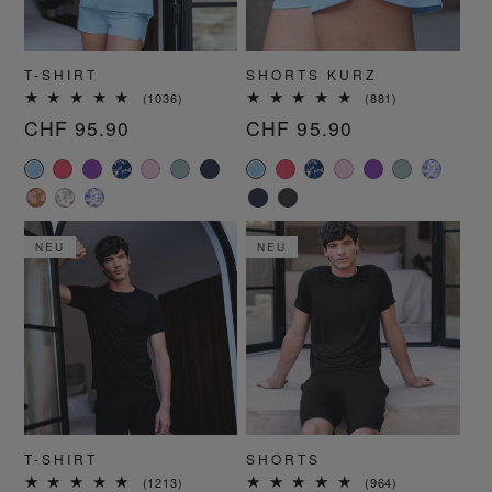
T-SHIRT
SHORTS KURZ
1036
881
(1036)
(881)
Bewertungen
Bewertungen
Normaler
CHF 95.90
Normaler
CHF 95.90
insgesamt
insgesamt
Preis
Preis
NEU
NEU
T-SHIRT
SHORTS
1213
964
(1213)
(964)