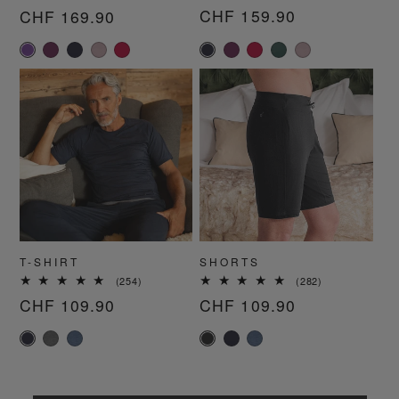
Bewertungen
Bewertungen
Normaler
CHF 159.90
Normaler
CHF 169.90
insgesamt
insgesamt
Preis
Preis
T-SHIRT
SHORTS
254
282
(254)
(282)
Bewertungen
Bewertungen
Normaler
CHF 109.90
Normaler
CHF 109.90
insgesamt
insgesamt
Preis
Preis