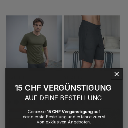
T-SHIRT
SHORTS
264
246
(264)
(246)
15 CHF VERGÜNSTIGUNG
Bewertungen
Bewertungen
Normaler
CHF 104.90
Normaler
CHF 104.90
insgesamt
insgesamt
AUF DEINE BESTELLUNG
Preis
Preis
Geniesse
15 CHF Vergünstigung
auf
NEU
NEU
deine erste Bestellung und erfahre zuerst
von exklusiven Angeboten.