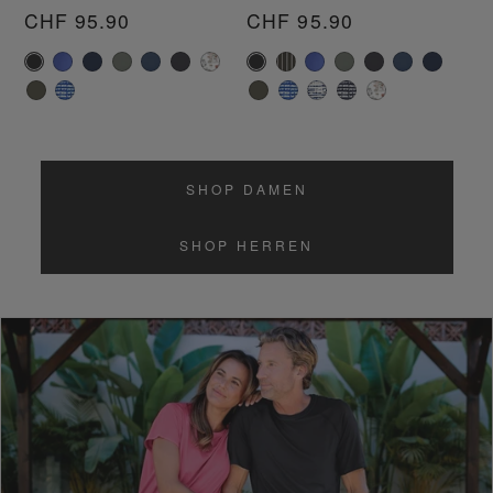
Bewertungen
Bewertungen
Normaler
CHF 95.90
Normaler
CHF 95.90
insgesamt
insgesamt
Preis
Preis
SHOP DAMEN
SHOP HERREN