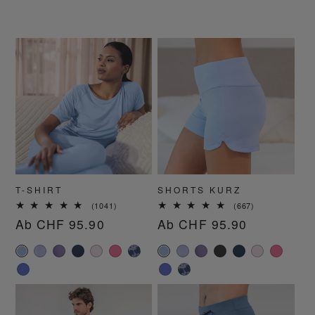
T-SHIRT
SHORTS KURZ
1041
667
(1041)
(667)
Bewertungen
Bewertungen
Normaler
Ab CHF 95.90
Normaler
Ab CHF 95.90
insgesamt
insgesamt
Preis
Preis