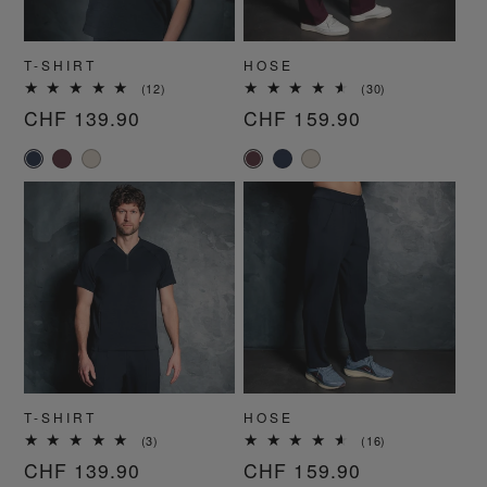
T-SHIRT
HOSE
12
30
(12)
(30)
Bewertungen
Bewertungen
Normaler
CHF 139.90
Normaler
CHF 159.90
insgesamt
insgesamt
Preis
Preis
T-SHIRT
HOSE
3
16
(3)
(16)
Bewertungen
Bewertungen
Normaler
CHF 139.90
Normaler
CHF 159.90
insgesamt
insgesamt