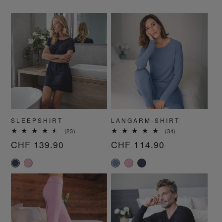
SLEEPSHIRT
LANGARM-SHIRT
23
34
(23)
(34)
Bewertungen
Bewertungen
Normaler
CHF 139.90
Normaler
CHF 114.90
insgesamt
insgesamt
Preis
Preis