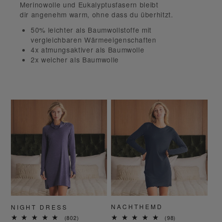
Merinowolle und Eukalyptusfasern
bleibt
dir
angenehm warm, ohne dass du überhitzt.
50% leichter
als Baumwollstoffe mit
vergleichbaren Wärmeeigenschaften
4x atmungsaktiver
als Baumwolle
2x weicher
als Baumwolle
NACHTHEMD
NIGHT DRESS
98
802
(98)
(802)