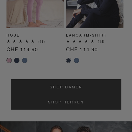
HOSE
LANGARM-SHIRT
41
18
(41)
(18)
Bewertungen
Bewertungen
Normaler
CHF 114.90
Normaler
CHF 114.90
insgesamt
insgesamt
Preis
Preis
SHOP DAMEN
SHOP HERREN